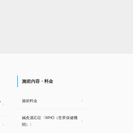
施術内容・料金
あ
施術料金
鍼灸適応症〈WHO（世界保健機
関）〉