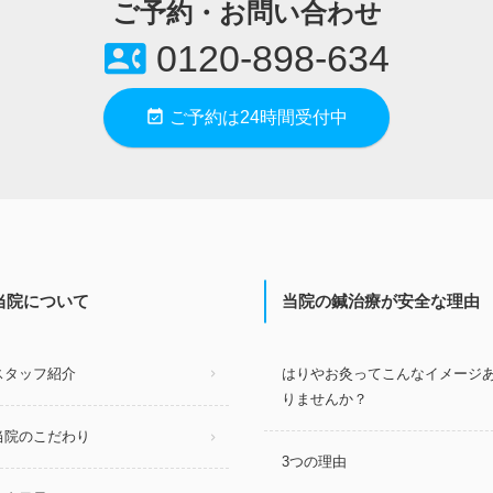
ご予約・お問い合わせ
contact_phone
0120-898-634
event_available
ご予約は24時間受付中
当院について
当院の鍼治療が安全な理由
スタッフ紹介
はりやお灸ってこんなイメージ
りませんか？
当院のこだわり
3つの理由