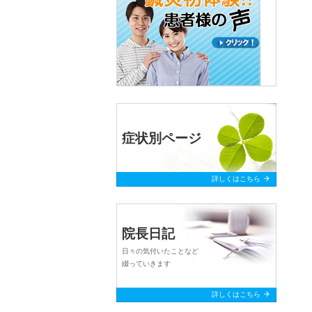
症状別ページ
arrow_forward
詳しくはこちら
院長日記
日々の気付いたことなど
綴っていきます
arrow_forward
詳しくはこちら