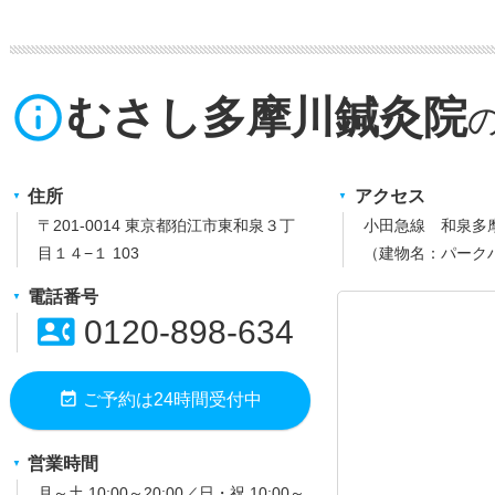
info_outline
むさし多摩川鍼灸院
住所
アクセス
〒201-0014 東京都狛江市東和泉３丁
小田急線 和泉多
目１４−１ 103
（建物名：パーク
電話番号
contact_phone
0120-898-634
event_available
ご予約は24時間受付中
営業時間
月～土 10:00～20:00／日・祝 10:00～