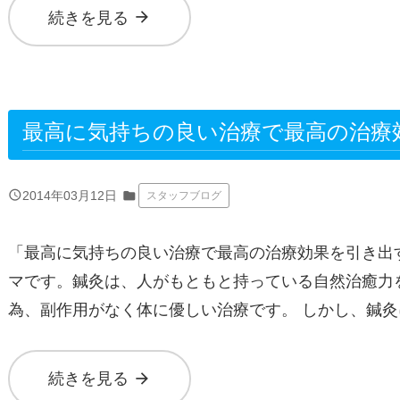
arrow_forward
続きを見る
最高に気持ちの良い治療で最高の治療
query_builder
2014年03月12日
folder
スタッフブログ
「最高に気持ちの良い治療で最高の治療効果を引き出
マです。鍼灸は、人がもともと持っている自然治癒力
為、副作用がなく体に優しい治療です。 しかし、鍼
arrow_forward
続きを見る