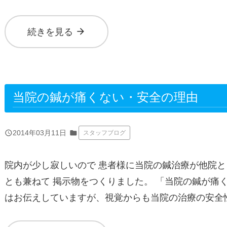
arrow_forward
続きを見る
当院の鍼が痛くない・安全の理由
query_builder
2014年03月11日
folder
スタッフブログ
院内が少し寂しいので 患者様に当院の鍼治療が他院と
とも兼ねて 掲示物をつくりました。 「当院の鍼が痛
はお伝えしていますが、視覚からも当院の治療の安全