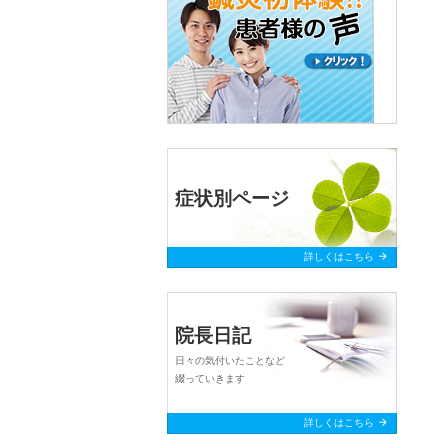
症状別ページ
arrow_forward
詳しくはこちら
院長日記
日々の気付いたことなど
綴っていきます
arrow_forward
詳しくはこちら