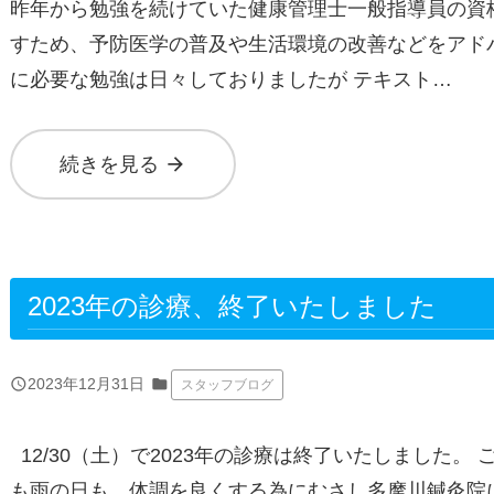
昨年から勉強を続けていた健康管理士一般指導員の資
すため、予防医学の普及や生活環境の改善などをアド
に必要な勉強は日々しておりましたが テキスト…
arrow_forward
続きを見る
2023年の診療、終了いたしました
query_builder
2023年12月31日
folder
スタッフブログ
12/30（土）で2023年の診療は終了いたしました。
も雨の日も、体調を良くする為にむさし多摩川鍼灸院