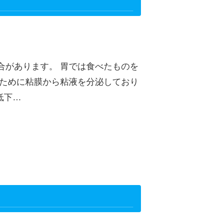
合があります。 胃では食べたものを
るために粘膜から粘液を分泌しており
低下…