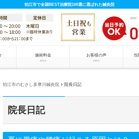
狛江市で全国BEST治療院100選に選ばれた鍼灸院
介
施術料金
お客様の声
当
price
voice
chevron_right
狛江市のむさし多摩川鍼灸院
院長日記
院長日記