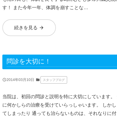
す！ また今年一年、体調を崩すことな…
arrow_forward
続きを見る
問診を大切に！
query_builder
2014年03月10日
folder
スタッフブログ
当院は、初回の問診と説明を特に大切にしています。
に何かしらの治療を受けていらっしゃいます。 しか
てしまったり 通っても治らないものは、それなりに付