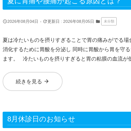
夏に胃痛や腰痛が起こる原因とは？
query_builder
update
2026年08月04日
-
更新日 : 2026年08月05日
folder
未分類
夏は冷たいものを摂りすぎることで胃の痛みがでる場
消化するために胃酸を分泌し 同時に胃酸から胃を守
ます。 冷たいものを摂りすぎると胃の粘膜の血流が
arrow_forward
続きを見る
8月休診日のお知らせ