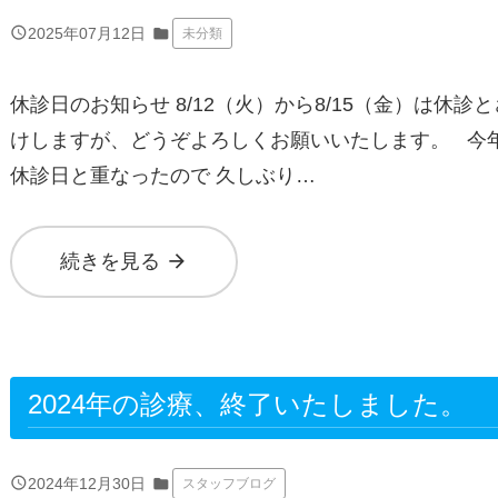
query_builder
2025年07月12日
folder
未分類
休診日のお知らせ 8/12（火）から8/15（金）は休
けしますが、どうぞよろしくお願いいたします。 今年
休診日と重なったので 久しぶり…
arrow_forward
続きを見る
2024年の診療、終了いたしました。
query_builder
2024年12月30日
folder
スタッフブログ