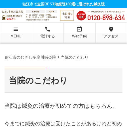
狛江市で全国BEST治療院100選に選ばれた鍼灸院
menu
local_phone
event_available
location_on
MENU
電話する
Web予約
アクセス
chevron_right
狛江市のむさし多摩川鍼灸院
当院のこだわり
当院のこだわり
当院は鍼灸の治療が初めての方はもちろん。
今までに鍼灸の治療は受けたことがあるけれど初め