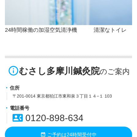
24時間稼働の加湿空気清浄機 清潔なトイレ
info_outline
むさし多摩川鍼灸院
住所
〒201-0014 東京都狛江市東和泉３丁目１４−１ 103
電話番号
contact_phone
0120-898-634
event_available
ご予約は24時間受付中