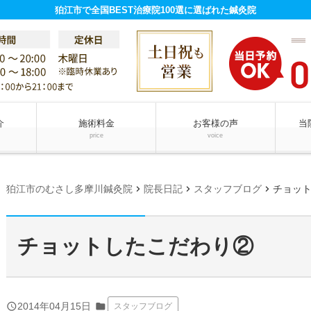
狛江市で全国BEST治療院100選に選ばれた鍼灸院
介
施術料金
お客様の声
当
price
voice
chevron_right
chevron_right
chevron_right
狛江市のむさし多摩川鍼灸院
院長日記
スタッフブログ
チョッ
チョットしたこだわり②
query_builder
2014年04月15日
folder
スタッフブログ