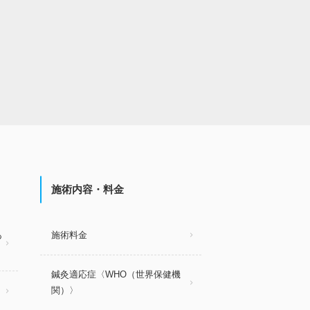
施術内容・料金
あ
施術料金
鍼灸適応症〈WHO（世界保健機
関）〉