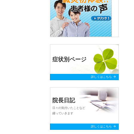
症状別ページ
arrow_forward
詳しくはこちら
院長日記
日々の気付いたことなど
綴っていきます
arrow_forward
詳しくはこちら