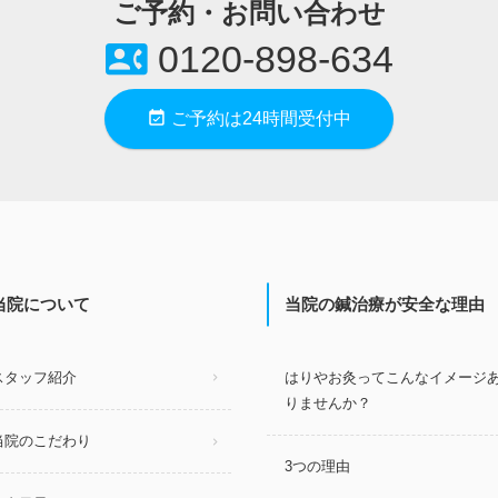
ご予約・お問い合わせ
contact_phone
0120-898-634
event_available
ご予約は24時間受付中
当院について
当院の鍼治療が安全な理由
スタッフ紹介
はりやお灸ってこんなイメージ
りませんか？
当院のこだわり
3つの理由