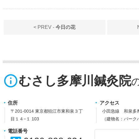
< PREV -
今日の花
info_outline
むさし多摩川鍼灸院
住所
アクセス
〒201-0014 東京都狛江市東和泉３丁
小田急線 和泉多
目１４−１ 103
（建物名：パーク
電話番号