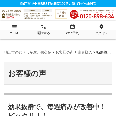
狛江市で全国BEST治療院100選に選ばれた鍼灸院
menu
local_phone
event_available
location_on
MENU
電話する
Web予約
アクセス
chevron_right
chevron_right
chevron_right
狛江市のむさし多摩川鍼灸院
お客様の声
患者様の
効果抜群で、毎週痛みが改善中！ビックリ！！
お客様の声
効果抜群で、毎週痛みが改善中！
ビックリ！！