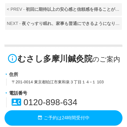
< PREV -
初回に期待以上の安心感と信頼感を得ることができました。
NEXT -
夜ぐっすり眠れ、家事も普通にできるようになりました。
info_outline
むさし多摩川鍼灸院
住所
〒201-0014 東京都狛江市東和泉３丁目１４−１ 103
電話番号
contact_phone
0120-898-634
event_available
ご予約は24時間受付中