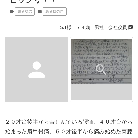
label
患者様の
folder
患者様の声
chat
S.T様 ７４歳 男性 会社役員
person
２０才台後半から苦しんでいる腰痛、４０才台から
始まった肩甲骨痛、５０才後半から痛み始めた両膝