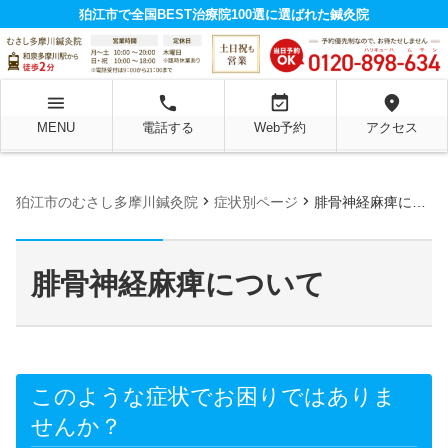
狛江市で全国BEST治療院100選に選ばれた鍼灸院
menu
local_phone
event_available
location_on
MENU
電話する
Web予約
アクセス
chevron_right
chevron_right
狛江市のむさし多摩川鍼灸院
症状別ページ
腓骨神経麻痺について
腓骨神経麻痺について
このような症状でお困りではありま
せんか？